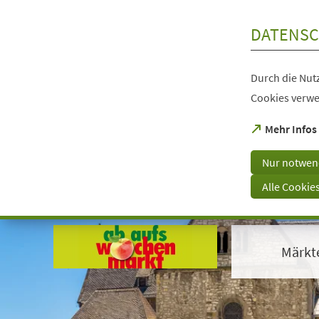
Inhalt anspringen
DATENSC
Durch die Nutz
Cookies verwe
(Öffnet
Mehr Infos
in
einem
Nur notwen
neuen
Tab)
Alle Cookie
Visuelle
Assistenzsoftware
öffnen.
Märkt
Mit
der
Tastatur
erreichbar
über
ALT