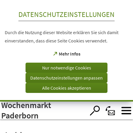
Inhalt anspringen
DATENSCHUTZEINSTELLUNGEN
Durch die Nutzung dieser Website erklären Sie sich damit
einverstanden, dass diese Seite Cookies verwendet.
(Öffnet
Mehr Infos
in
einem
Nur notwendige Cookies
neuen
Tab)
Datenschutzeinstellungen anpassen
Alle Cookies akzeptieren
Wochenmarkt
Visuelle
Assistenzsoftware
öffnen.
Paderborn