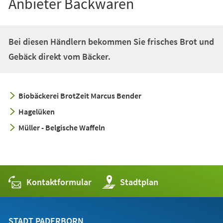
Anbieter Backwaren
Bei diesen Händlern bekommen Sie frisches Brot und
Gebäck direkt vom Bäcker.
Biobäckerei BrotZeit Marcus Bender
Hagelüken
Müller - Belgische Waffeln
Kontaktformular
(Öffnet
Stadtplan
in
einem
neuen
Tab)
STADT PADERBORN