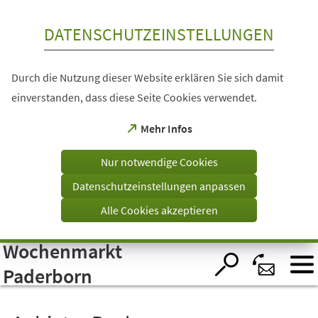
Inhalt anspringen
DATENSCHUTZEINSTELLUNGEN
Durch die Nutzung dieser Website erklären Sie sich damit
einverstanden, dass diese Seite Cookies verwendet.
(Öffnet
Mehr Infos
in
einem
Nur notwendige Cookies
neuen
Tab)
Datenschutzeinstellungen anpassen
Alle Cookies akzeptieren
Wochenmarkt
Visuelle
Assistenzsoftware
öffnen.
Paderborn