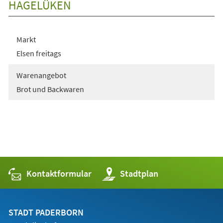
HAGELÜKEN
Markt
Elsen freitags
Warenangebot
Brot und Backwaren
Kontaktformular
(Öffnet
Stadtplan
in
einem
neuen
Tab)
STADT PADERBORN