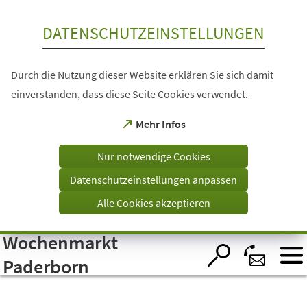
Inhalt anspringen
DATENSCHUTZEINSTELLUNGEN
Durch die Nutzung dieser Website erklären Sie sich damit
einverstanden, dass diese Seite Cookies verwendet.
(Öffnet
Mehr Infos
in
einem
Nur notwendige Cookies
neuen
Tab)
Datenschutzeinstellungen anpassen
Alle Cookies akzeptieren
Wochenmarkt
Visuelle
Assistenzsoftware
öffnen.
Paderborn