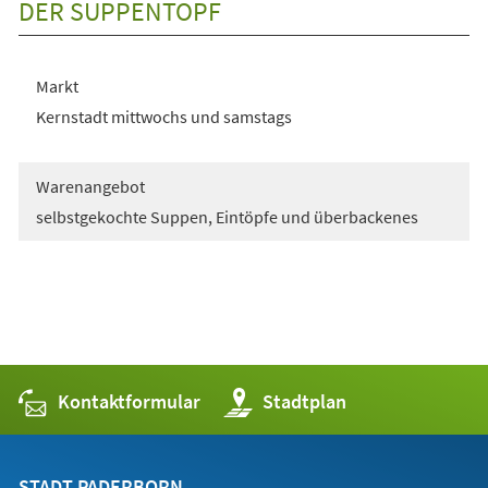
DER SUPPENTOPF
Markt
Kernstadt mittwochs und samstags
Warenangebot
selbstgekochte Suppen, Eintöpfe und überbackenes
Kontaktformular
(Öffnet
Stadtplan
in
einem
neuen
Tab)
STADT PADERBORN