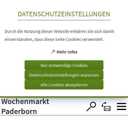
Inhalt anspringen
DATENSCHUTZEINSTELLUNGEN
Durch die Nutzung dieser Website erklären Sie sich damit
einverstanden, dass diese Seite Cookies verwendet.
(Öffnet
Mehr Infos
in
einem
Nur notwendige Cookies
neuen
Tab)
Datenschutzeinstellungen anpassen
Alle Cookies akzeptieren
Wochenmarkt
Visuelle
Assistenzsoftware
öffnen.
Paderborn