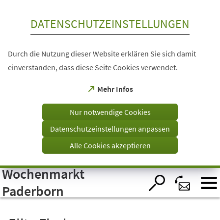
Inhalt anspringen
DATENSCHUTZEINSTELLUNGEN
Durch die Nutzung dieser Website erklären Sie sich damit
einverstanden, dass diese Seite Cookies verwendet.
(Öffnet
Mehr Infos
in
einem
Nur notwendige Cookies
neuen
Tab)
Datenschutzeinstellungen anpassen
Alle Cookies akzeptieren
Wochenmarkt
Visuelle
Assistenzsoftware
öffnen.
Paderborn