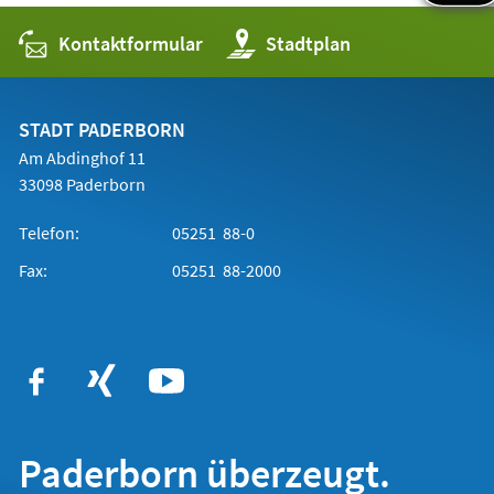
Kontaktformular
(Öffnet
Stadtplan
in
einem
neuen
Tab)
STADT PADERBORN
Am Abdinghof 11
33098 Paderborn
Telefon:
05251 88-0
Fax:
05251 88-2000
Paderborn überzeugt.