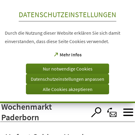
Inhalt anspringen
DATENSCHUTZEINSTELLUNGEN
Durch die Nutzung dieser Website erklären Sie sich damit
einverstanden, dass diese Seite Cookies verwendet.
(Öffnet
Mehr Infos
in
einem
Nur notwendige Cookies
neuen
Tab)
Datenschutzeinstellungen anpassen
Alle Cookies akzeptieren
Wochenmarkt
Visuelle
Assistenzsoftware
öffnen.
Paderborn