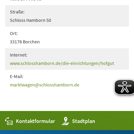
Straße:
Schloss Hamborn 50
Ort:
33178 Borchen
Internet:
(Öffnet
www.schlosshamborn.de/die-einrichtungen/hofgut
in
E-Mail:
einem
marktwagen
schlosshamborn
de
neuen
Tab)
Kontaktformular
(Öffnet
Stadtplan
in
einem