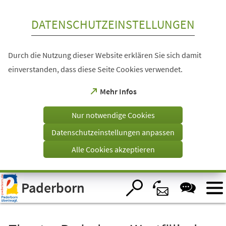
Inhalt anspringen
DATENSCHUTZEINSTELLUNGEN
Durch die Nutzung dieser Website erklären Sie sich damit
einverstanden, dass diese Seite Cookies verwendet.
(Öffnet
Mehr Infos
in
einem
Nur notwendige Cookies
neuen
Tab)
Datenschutzeinstellungen anpassen
Alle Cookies akzeptieren
Visuelle
Paderborn
Assistenzsoftware
öffnen.