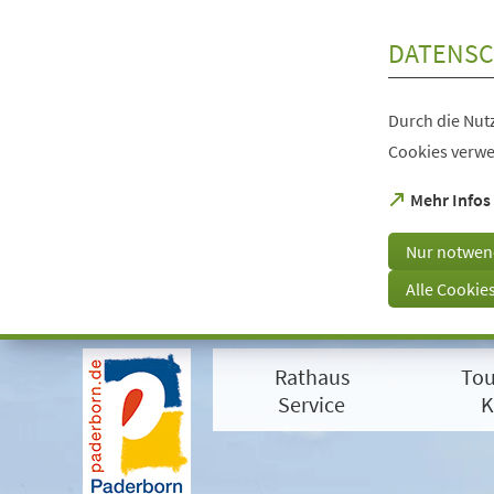
Inhalt anspringen
DATENSC
Durch die Nutz
Cookies verwe
(Öffnet
Mehr Infos
in
einem
Nur notwen
neuen
Tab)
Alle Cookie
Visuelle
Assistenzsoftware
Rathaus
Tou
öffnen.
Mit
Service
K
der
Tastatur
erreichbar
über
ALT