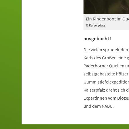
Ein Rindenboot im Que
© Kaiserpfalz
ausgebucht!
Die vielen sprudelnden 
Karls des Großen eine g
Paderborner Quellen un
selbstgebastelte hölze
Gummistiefelexpedition
Kaiserpfalz dreht sich 
Expertinnen vom Diözes
und dem NABU.