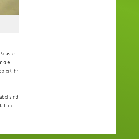
Palastes
m die
biert Ihr
abei sind
tation