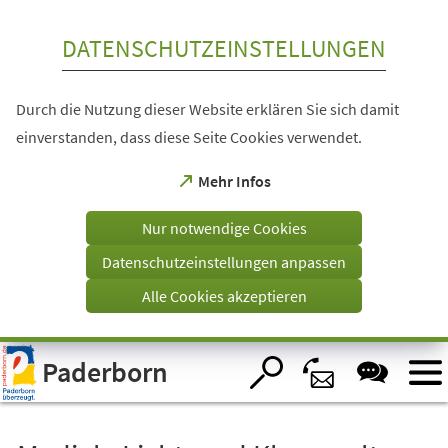
Inhalt anspringen
DATENSCHUTZEINSTELLUNGEN
Durch die Nutzung dieser Website erklären Sie sich damit
einverstanden, dass diese Seite Cookies verwendet.
(Öffnet
Mehr Infos
in
einem
Nur notwendige Cookies
neuen
Tab)
Datenschutzeinstellungen anpassen
Alle Cookies akzeptieren
Visuelle
Paderborn
Assistenzsoftware
öffnen.