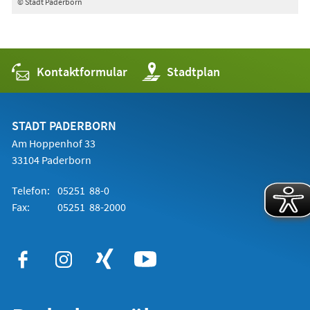
© Stadt Paderborn
Kontaktformular
(Öffnet
Stadtplan
in
einem
neuen
Tab)
STADT PADERBORN
Am Hoppenhof 33
33104 Paderborn
Telefon:
05251 88-0
Fax:
05251 88-2000