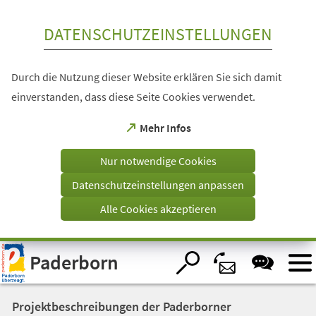
Inhalt anspringen
DATENSCHUTZEINSTELLUNGEN
Durch die Nutzung dieser Website erklären Sie sich damit
einverstanden, dass diese Seite Cookies verwendet.
(Öffnet
Mehr Infos
in
einem
Nur notwendige Cookies
neuen
Tab)
Datenschutzeinstellungen anpassen
Alle Cookies akzeptieren
Visuelle
Paderborn
Assistenzsoftware
öffnen.
Projektbeschreibungen der Paderborner