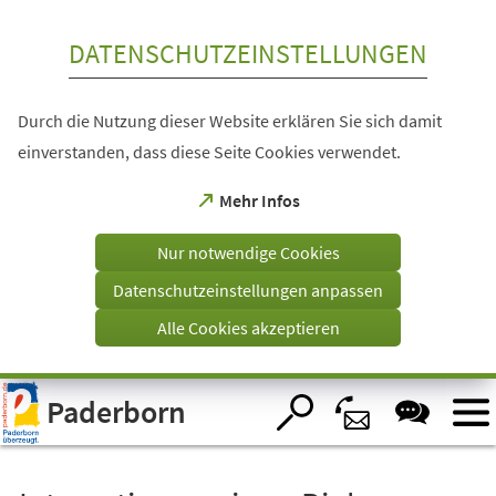
Inhalt anspringen
DATENSCHUTZEINSTELLUNGEN
Durch die Nutzung dieser Website erklären Sie sich damit
einverstanden, dass diese Seite Cookies verwendet.
(Öffnet
Mehr Infos
in
einem
Nur notwendige Cookies
neuen
Tab)
Datenschutzeinstellungen anpassen
Alle Cookies akzeptieren
Visuelle
Paderborn
Assistenzsoftware
öffnen.