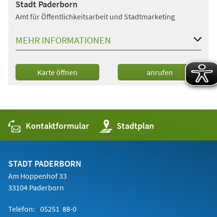
Stadt Paderborn
Amt für Öffentlichkeitsarbeit und Stadtmarketing
MEHR INFORMATIONEN
(Öffnet
Karte öffnen
anrufen
in
einem
neuen
Tab)
Kontaktformular
(Öffnet
Stadtplan
in
einem
neuen
Tab)
STADT PADERBORN
Am Hoppenhof 33
33104 Paderborn
Telefon:
05251 88-0