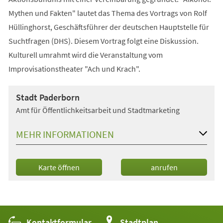
Mythen und Fakten" lautet das Thema des Vortrags von Rolf
Hüllinghorst, Geschäftsführer der deutschen Hauptstelle für
Suchtfragen (DHS). Diesem Vortrag folgt eine Diskussion.
Kulturell umrahmt wird die Veranstaltung vom
Improvisationstheater "Ach und Krach".
Stadt Paderborn
Amt für Öffentlichkeitsarbeit und Stadtmarketing
MEHR INFORMATIONEN
(Öffnet
Karte öffnen
anrufen
in
einem
neuen
Tab)
Kontaktformular
(Öffnet
Stadtplan