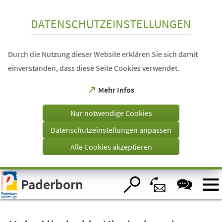
Inhalt anspringen
DATENSCHUTZEINSTELLUNGEN
Durch die Nutzung dieser Website erklären Sie sich damit
einverstanden, dass diese Seite Cookies verwendet.
(Öffnet
Mehr Infos
in
einem
Nur notwendige Cookies
neuen
Tab)
Datenschutzeinstellungen anpassen
Alle Cookies akzeptieren
Visuelle
Paderborn
Assistenzsoftware
öffnen.