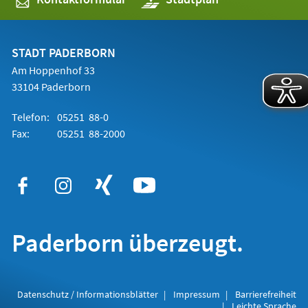
in
einem
neuen
Tab)
STADT PADERBORN
Am Hoppenhof 33
33104 Paderborn
Telefon:
05251 88-0
Fax:
05251 88-2000
Paderborn überzeugt.
Datenschutz / Informationsblätter
Impressum
Barrierefreiheit
Leichte Sprache