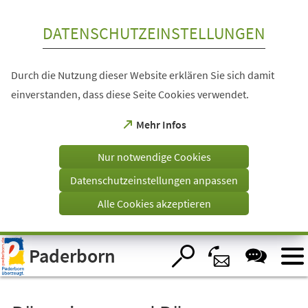
Inhalt anspringen
DATENSCHUTZEINSTELLUNGEN
Durch die Nutzung dieser Website erklären Sie sich damit
einverstanden, dass diese Seite Cookies verwendet.
(Öffnet
Mehr Infos
in
einem
Nur notwendige Cookies
neuen
Tab)
Datenschutzeinstellungen anpassen
Alle Cookies akzeptieren
Visuelle
Paderborn
Assistenzsoftware
öffnen.