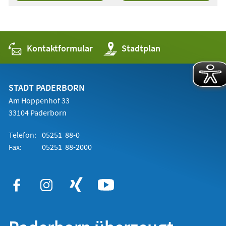
in
einem
neuen
Tab)
Kontaktformular
(Öffnet
Stadtplan
in
einem
neuen
Tab)
STADT PADERBORN
Am Hoppenhof 33
33104 Paderborn
Telefon:
05251 88-0
Fax:
05251 88-2000