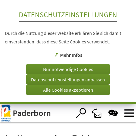
Inhalt anspringen
DATENSCHUTZEINSTELLUNGEN
Durch die Nutzung dieser Website erklären Sie sich damit
einverstanden, dass diese Seite Cookies verwendet.
(Öffnet
Mehr Infos
in
einem
Nur notwendige Cookies
neuen
Tab)
Datenschutzeinstellungen anpassen
Alle Cookies akzeptieren
Visuelle
Paderborn
Assistenzsoftware
öffnen.