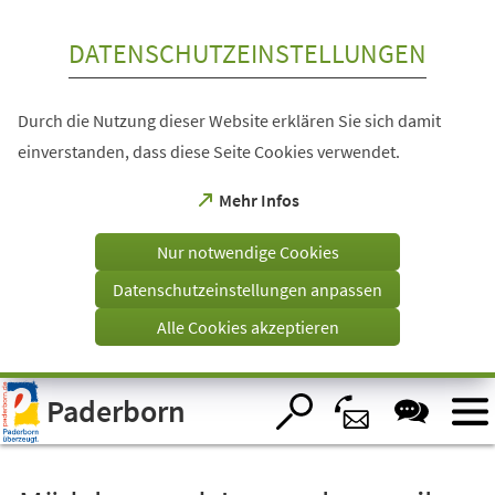
Inhalt anspringen
DATENSCHUTZEINSTELLUNGEN
Durch die Nutzung dieser Website erklären Sie sich damit
einverstanden, dass diese Seite Cookies verwendet.
(Öffnet
Mehr Infos
in
einem
Nur notwendige Cookies
neuen
Tab)
Datenschutzeinstellungen anpassen
Alle Cookies akzeptieren
Visuelle
Paderborn
Assistenzsoftware
öffnen.