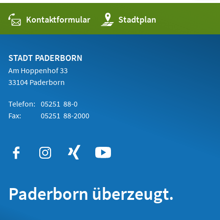
Kontaktformular
(Öffnet
Stadtplan
in
einem
neuen
Tab)
STADT PADERBORN
Am Hoppenhof 33
33104 Paderborn
Telefon:
05251 88-0
Fax:
05251 88-2000
Paderborn überzeugt.