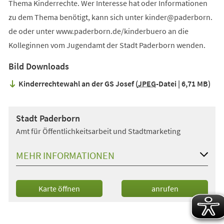
Thema Kinderrechte. Wer Interesse hat oder Informationen
zu dem Thema benötigt, kann sich unter
kinder
paderborn
de
oder unter www.paderborn.de/kinderbuero an die
Kolleginnen vom Jugendamt der Stadt Paderborn wenden.
Bild Downloads
Kinderrechtewahl an der GS Josef
JPEG
-Datei
6,71 MB
Stadt Paderborn
Amt für Öffentlichkeitsarbeit und Stadtmarketing
MEHR INFORMATIONEN
(Öffnet
Karte öffnen
anrufen
in
einem
neuen
Tab)