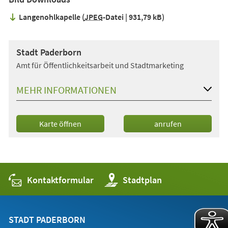
Langenohlkapelle
JPEG
-Datei
931,79 kB
Stadt Paderborn
Amt für Öffentlichkeitsarbeit und Stadtmarketing
MEHR INFORMATIONEN
(Öffnet
Karte öffnen
anrufen
in
einem
neuen
Tab)
Kontaktformular
(Öffnet
Stadtplan
in
einem
neuen
Tab)
STADT PADERBORN