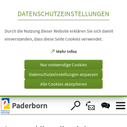
Inhalt anspringen
DATENSCHUTZEINSTELLUNGEN
Durch die Nutzung dieser Website erklären Sie sich damit
einverstanden, dass diese Seite Cookies verwendet.
(Öffnet
Mehr Infos
in
einem
Nur notwendige Cookies
neuen
Tab)
Datenschutzeinstellungen anpassen
Alle Cookies akzeptieren
Visuelle
Paderborn
Assistenzsoftware
öffnen.