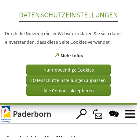
Inhalt anspringen
DATENSCHUTZEINSTELLUNGEN
Durch die Nutzung dieser Website erklären Sie sich damit
einverstanden, dass diese Seite Cookies verwendet.
(Öffnet
Mehr Infos
in
einem
Nur notwendige Cookies
neuen
Tab)
Datenschutzeinstellungen anpassen
Alle Cookies akzeptieren
Visuelle
Paderborn
Assistenzsoftware
öffnen.