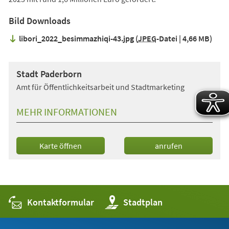
Bild Downloads
libori_2022_besimmazhiqi-43.jpg
JPEG
-Datei
4,66 MB
Stadt Paderborn
Amt für Öffentlichkeitsarbeit und Stadtmarketing
MEHR INFORMATIONEN
(Öffnet
Karte öffnen
anrufen
in
einem
neuen
Tab)
Kontaktformular
(Öffnet
Stadtplan
in
einem