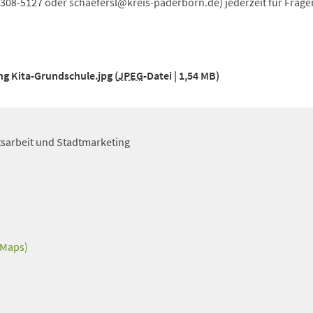
 308-5127 oder
schaefersl
kreis-paderborn
de
) jederzeit für Frage
ng Kita-Grundschule.jpg
JPEG
-Datei
1,54 MB
itsarbeit und Stadtmarketing
 Maps)