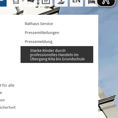
Rathaus Service
Pressemitteilungen
Pressemeldung
Starke Kinder durch
professionelles Handeln im
Übergang Kita bis Grundschule
 für alle
ie
len
icherheit