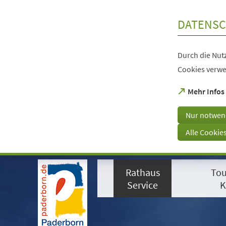
Inhalt anspringen
DATENSC
Durch die Nutz
Cookies verwe
(Öffnet
Mehr Infos
in
einem
Nur notwen
neuen
Tab)
Alle Cookie
Visuelle
Assistenzsoftware
Rathaus
Tou
öffnen.
Mit
Service
K
der
Tastatur
erreichbar
über
ALT