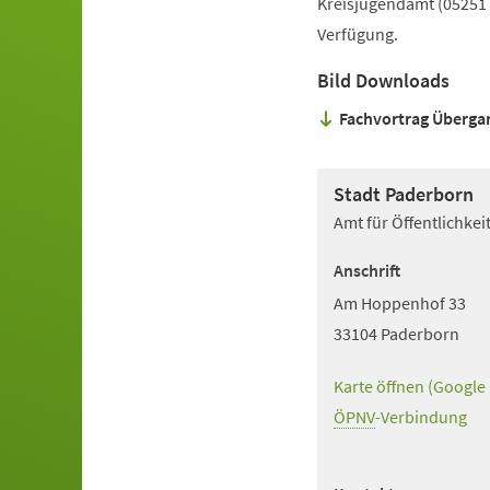
Kreisjugendamt (05251
Verfügung.
Bild Downloads
Fachvortrag Überga
Stadt Paderborn
Amt für Öffentlichke
Anschrift
Am Hoppenhof 33
33104 Paderborn
Karte öffnen (Google
(Öffnet
in
ÖPNV
(Öffnet
-Verbindung
einem
in
neuen
einem