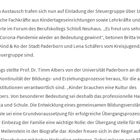
ustausch trafen sich nun auf Einladung der Steuergruppe über 1
sche Fachkräfte aus Kindertageseinrichtungen sowie Lehrkräfte und
rte im Forum des Berufskollegs Schloß Neuhaus. „Es freut uns sehr
 Corona-Pandemie wieder an Bedeutung gewinnt“, betonen Britta 
ind & Ko der Stadt Paderborn und Lena Schäfers vom Kreisjugend
euergruppe sind.
s stellte Prof. Dr. Timm Albers von der Universität Paderborn an 
 Kontinuität der Bildungs- und Erziehungsprozesse heraus, für die a
stitutionen verantwortlich sind. „Kinder brauchen eine Kultur des
bers. Von besonderer Bedeutung sei deshalb das professionelle Ha
ta und Schule. Die Entwicklung eines gemeinsamen Bildungsverstä
le sei eine Grundvoraussetzung für erfolgreiche Übergangsprozes
 Einbezug der Familie eine wichtige Rolle: der Übergang stelle für K
Meilenstein in der Biografie dar. Kinder freuen sich in der Regel auf
 Einschulung mit hoher Motivation entgegen. Dabei müssen auch El