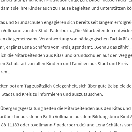
mit sie ihre Kinder auch zu Hause begleiten und unterstützen k
itas und Grundschulen engagieren sich bereits seit langem erfolgrei
ta Vollmann von der Stadt Paderborn. „Die Mitarbeitenden entwicke
ten die gemeinsame Verantwortung von pädagogischen Fachkräfte
um“, ergänzt Lena Schäfers vom Kreisjugendamt. „Genau das zählt“, 
 sich die Mitarbeitenden aus Kitas und Grundschulen auf den Weg 
ven Schulstart von allen Kindern und Familien aus Stadt und Kreis
rent.
iten bot am Tag zusätzlich Gelegenheit, sich über gute Beispiele de
 Stadt und Kreis zu informieren und auszutauschen.
 Übergangsgestaltung helfen die Mitarbeitenden aus den Kitas und
arüber hinaus stehen Britta Vollmann aus dem Bildungsbüro Kind 
1 88-11183 oder
b.vollmann
paderborn
de
) und Lena Schäfers vo