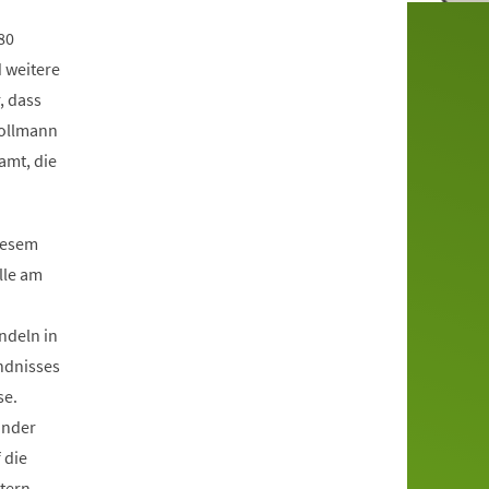
80
 weitere
, dass
Vollmann
amt, die
diesem
lle am
ndeln in
ndnisses
se.
inder
 die
tern