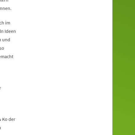
önnen.
ch im
ln Ideen
n und
so
gemacht
r
& Ko der
m