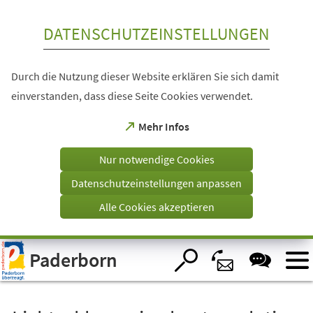
Inhalt anspringen
DATENSCHUTZEINSTELLUNGEN
Durch die Nutzung dieser Website erklären Sie sich damit
einverstanden, dass diese Seite Cookies verwendet.
(Öffnet
Mehr Infos
in
einem
Nur notwendige Cookies
neuen
Tab)
Datenschutzeinstellungen anpassen
Alle Cookies akzeptieren
Visuelle
Paderborn
Assistenzsoftware
öffnen.