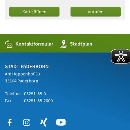
(Öffnet
Karte öffnen
anrufen
in
einem
neuen
Tab)
Kontaktformular
(Öffnet
Stadtplan
in
einem
neuen
Tab)
STADT PADERBORN
Am Hoppenhof 33
33104 Paderborn
Telefon:
05251 88-0
Fax:
05251 88-2000