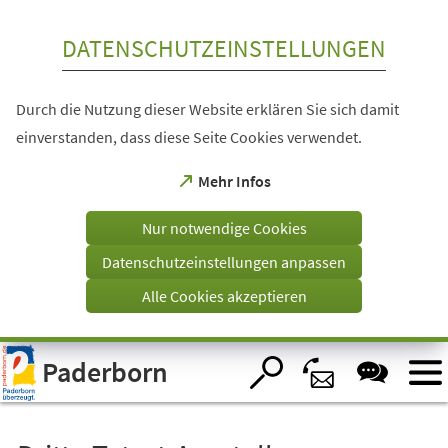
Inhalt anspringen
DATENSCHUTZEINSTELLUNGEN
Durch die Nutzung dieser Website erklären Sie sich damit
einverstanden, dass diese Seite Cookies verwendet.
(Öffnet
Mehr Infos
in
einem
Nur notwendige Cookies
neuen
Tab)
Datenschutzeinstellungen anpassen
Alle Cookies akzeptieren
Visuelle
Paderborn
Assistenzsoftware
öffnen.