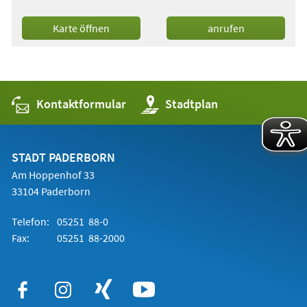
(Öffnet
Karte öffnen
anrufen
in
einem
neuen
Tab)
Kontaktformular
(Öffnet
Stadtplan
in
einem
neuen
Tab)
STADT PADERBORN
Am Hoppenhof 33
33104 Paderborn
Telefon:
05251 88-0
Fax:
05251 88-2000