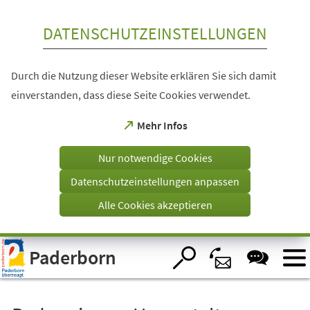
Inhalt anspringen
DATENSCHUTZEINSTELLUNGEN
Durch die Nutzung dieser Website erklären Sie sich damit
einverstanden, dass diese Seite Cookies verwendet.
(Öffnet
Mehr Infos
in
einem
Nur notwendige Cookies
neuen
Tab)
Datenschutzeinstellungen anpassen
Alle Cookies akzeptieren
Visuelle
Paderborn
Assistenzsoftware
öffnen.