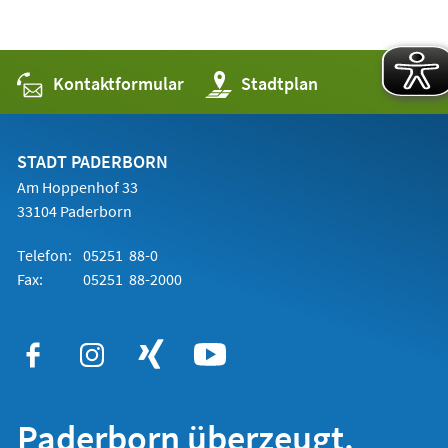
einem
neuen
Tab)
Kontaktformular
(Öffnet
Stadtplan
in
einem
neuen
Tab)
STADT PADERBORN
Am Hoppenhof 33
33104 Paderborn
Telefon:
05251 88-0
Fax:
05251 88-2000
Paderborn überzeugt.