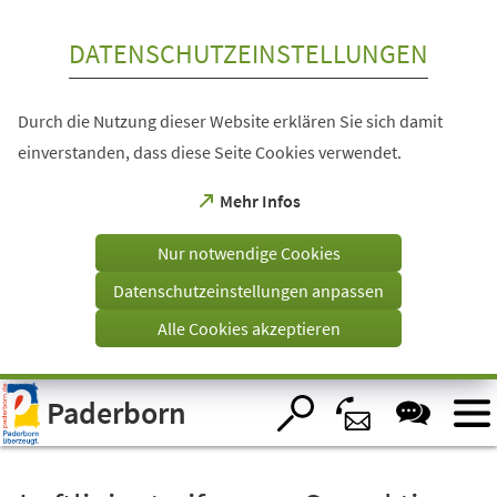
Inhalt anspringen
DATENSCHUTZEINSTELLUNGEN
Durch die Nutzung dieser Website erklären Sie sich damit
einverstanden, dass diese Seite Cookies verwendet.
(Öffnet
Mehr Infos
in
einem
Nur notwendige Cookies
neuen
Tab)
Datenschutzeinstellungen anpassen
Alle Cookies akzeptieren
Visuelle
Paderborn
Assistenzsoftware
öffnen.