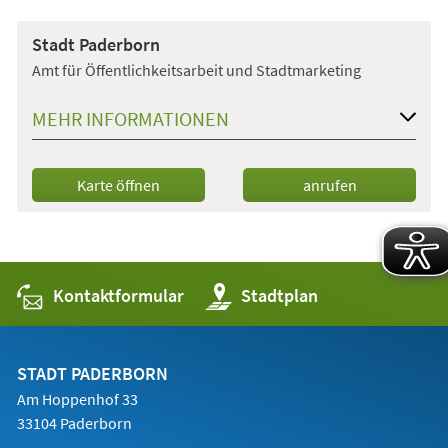
Stadt Paderborn
Amt für Öffentlichkeitsarbeit und Stadtmarketing
MEHR INFORMATIONEN
(Öffnet
Karte öffnen
anrufen
in
einem
neuen
Tab)
Kontaktformular
(Öffnet
Stadtplan
in
einem
neuen
Tab)
STADT PADERBORN
Am Hoppenhof 33
33104 Paderborn