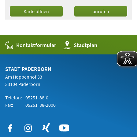
(Öffnet
Karte öffnen
anrufen
in
einem
neuen
Tab)
Kontaktformular
(Öffnet
Stadtplan
in
einem
neuen
Tab)
STADT PADERBORN
Am Hoppenhof 33
33104 Paderborn
Telefon:
05251 88-0
Fax:
05251 88-2000