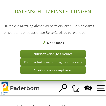
Inhalt anspringen
DATENSCHUTZEINSTELLUNGEN
Durch die Nutzung dieser Website erklären Sie sich damit
einverstanden, dass diese Seite Cookies verwendet.
(Öffnet
Mehr Infos
in
einem
Nur notwendige Cookies
neuen
Tab)
Datenschutzeinstellungen anpassen
Alle Cookies akzeptieren
Visuelle
Paderborn
Assistenzsoftware
öffnen.