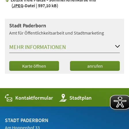
JPEG
-Datei
597,10 kB
Stadt Paderborn
Amt für Öffentlichkeitsarbeit und Stadtmarketing
MEHR INFORMATIONEN
(Öffnet
Karte öffnen
anrufen
in
einem
neuen
Tab)
Kontaktformular
(Öffnet
Stadtplan
in
einem
neuen
Tab)
STADT PADERBORN
Am Hoppenhof 33