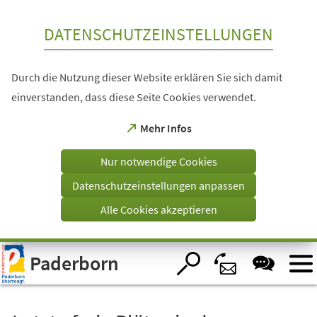
Inhalt anspringen
DATENSCHUTZEINSTELLUNGEN
Durch die Nutzung dieser Website erklären Sie sich damit
einverstanden, dass diese Seite Cookies verwendet.
(Öffnet
Mehr Infos
in
einem
Nur notwendige Cookies
neuen
Tab)
Datenschutzeinstellungen anpassen
Alle Cookies akzeptieren
Visuelle
Paderborn
Assistenzsoftware
öffnen.