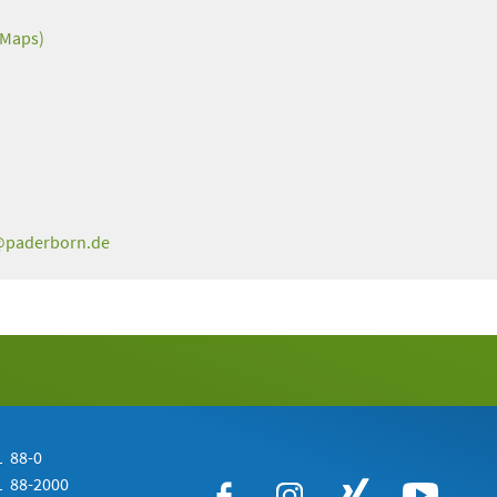
 Maps)
paderborn
de
 88-0
 88-2000