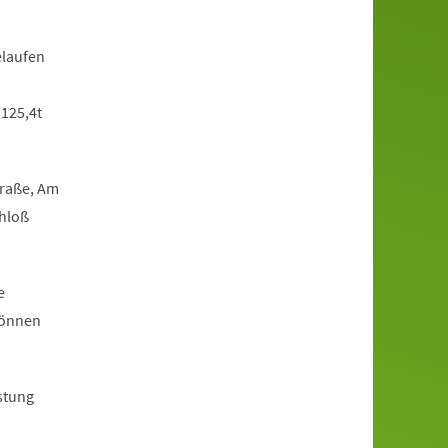
elaufen
 125,4t
traße, Am
chloß
e
können
stung