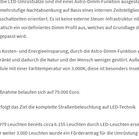
Die LED-Umrüstsätze sind mit einer Astro-Dimm-Funktion ausgesta
mehrstufige Nachtabsenkung auf Basis eines internen Zeitstellglie
schaltzeiten orientiert. Es ist keine externe Steuer-Infrastruktur nö
tisch ein vordefiniertes Dimm-Profil aus, welches auf Grundlage d
gepasst wird.
n Kosten- und Energieeinsparung, durch die Astro-Dimm-Funktion w
ränkt und dadurch die Natur und der Mensch weniger gestört. Au
le mit einer Farbtemperatur von 3.000K, diese ist besonders Inse
aßnahme belaufen sich auf 79.000 Euro.
rfolgt das Ziel die komplette Straßenbeleuchtung auf LED-Technik
979 Leuchten bereits circa 6.155 Leuchten durch LED-Leuchten erse
 weiter 3.000 Leuchten wurde ein Förderantrag für die Umrüstung g