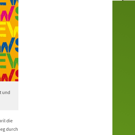
t und
ril die
Weg durch