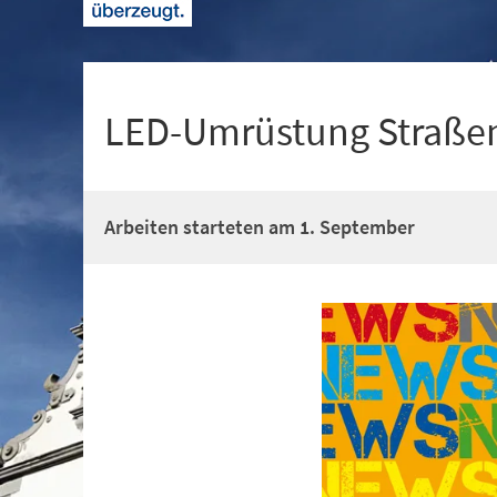
+
1
LED-Umrüstung Straße
Arbeiten starteten am 1. September