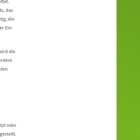
ttet.
ds, das
tig, die
er Ein-
ird die
ßerdem
kten
tzt oder
estellt.