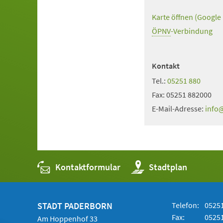
Karte öffnen (Google
(Öffnet
in
ÖPNV
(Öffnet
-Verbindung
einem
in
neuen
einem
Kontakt
Tab)
neuen
Tel.:
05251 880
Tab)
Fax:
05251 882000
E-Mail-Adresse:
info
Kontaktformular
(Öffnet
Stadtplan
in
einem
neuen
Tab)
STADT PADERBORN
Telefon:
05251
Fax:
05251
Am Hoppenhof 33