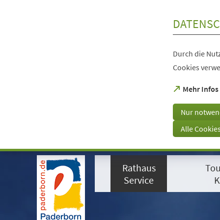
Inhalt anspringen
DATENSC
Durch die Nutz
Cookies verwe
(Öffnet
Mehr Infos
in
einem
Nur notwen
neuen
Tab)
Alle Cookie
Visuelle
Assistenzsoftware
Rathaus
Tou
öffnen.
Mit
Service
K
der
Tastatur
erreichbar
über
ALT