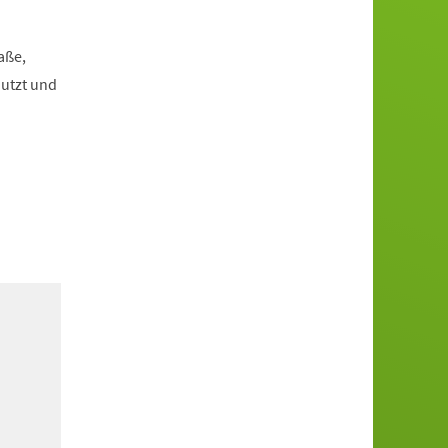
aße,
utzt und