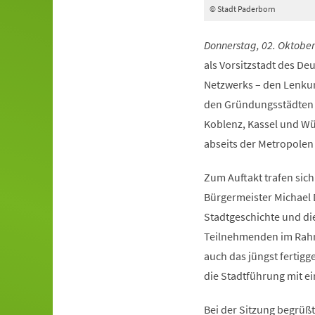
© Stadt Paderborn
Donnerstag, 02. Oktober
als Vorsitzstadt des D
Netzwerks – den Lenku
den Gründungsstädten B
Koblenz, Kassel und Wür
abseits der Metropolen
Zum Auftakt trafen sic
Bürgermeister Michael 
Stadtgeschichte und d
Teilnehmenden im Rahmen
auch das jüngst fertigg
die Stadtführung mit e
Bei der Sitzung begrüßt