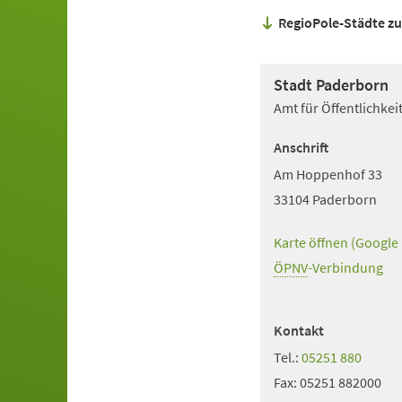
RegioPole-Städte zu
Stadt Paderborn
Amt für Öffentlichke
Anschrift
Am Hoppenhof 33
33104 Paderborn
Karte öffnen (Google
(Öffnet
in
ÖPNV
(Öffnet
-Verbindung
einem
in
neuen
einem
Kontakt
Tab)
neuen
Tel.:
05251 880
Tab)
Fax:
05251 882000