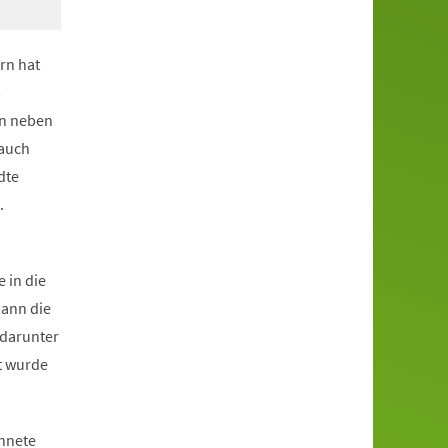
rn hat
s
en neben
 auch
dte
.
 in die
mann die
 darunter
t wurde
chnete