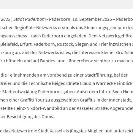
 2025 | Stadt Paderborn -
Paderborn, 19. September 2025 – Paderbo
eutschen RegioPole-Netzwerks erstmals das Steuerungsgremium de
ngsausschuss – nach Paderborn eingeladen. Dem Netzwerk gehör
ielefeld, Erfurt, Paderborn, Rostock, Siegen und Trier inzwischen
zburg an. Ziel des Netzwerks ist es, die Interessen kleiner Großstä
 zu bündeln und auf Bundes- und Länderebene sichtbar zu machen
h die Teilnehmenden am Vorabend zu einer Stadtführung, bei der
Dreier und die Technische Beigeordnete Claudia Warnecke Einblicke
ie Stadtentwicklung Paderborns gaben. Außerdem führte Sven Nie
 einer Graffiti-Tour zu ausgewählten Graffitis in der Innenstadt,
estellte Heinz-Nixdorf-Wandbild an der Kasseler Straße. Abgerunde
iner Besichtigung des Doms.
e das Netzwerk die Stadt Kassel als jüngstes Mitglied und unterzei