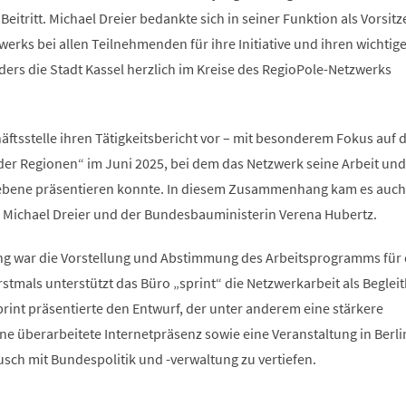
eitritt. Michael Dreier bedankte sich in seiner Funktion als Vorsit
rks bei allen Teilnehmenden für ihre Initiative und ihren wichtig
ers die Stadt Kassel herzlich im Kreise des RegioPole-Netzwerks
äftsstelle ihren Tätigkeitsbericht vor – mit besonderem Fokus auf 
er Regionen“ im Juni 2025, bei dem das Netzwerk seine Arbeit und
ebene präsentieren konnte. In diesem Zusammenhang kam es auch
 Michael Dreier und der Bundesbauministerin Verena Hubertz.
g war die Vorstellung und Abstimmung des Arbeitsprogramms für 
mals unterstützt das Büro „sprint“ die Netzwerkarbeit als Begleit
rint präsentierte den Entwurf, der unter anderem eine stärkere
eine überarbeitete Internetpräsenz sowie eine Veranstaltung in Berli
sch mit Bundespolitik und -verwaltung zu vertiefen.