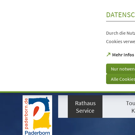
Inhalt anspringen
DATENSC
Durch die Nutz
Cookies verwe
(Öffnet
Mehr Infos
in
einem
Nur notwen
neuen
Tab)
Alle Cookie
Visuelle
Assistenzsoftware
Rathaus
Tou
öffnen.
Mit
Service
K
der
Tastatur
erreichbar
über
ALT