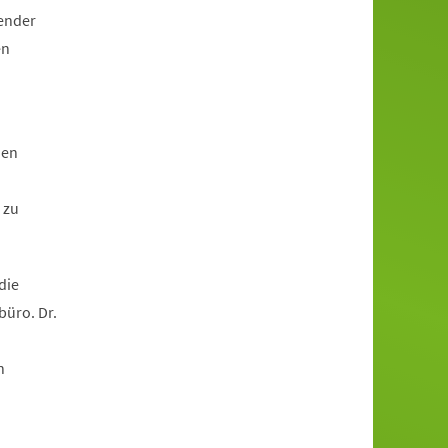
zender
en
den
 zu
die
büro. Dr.
n