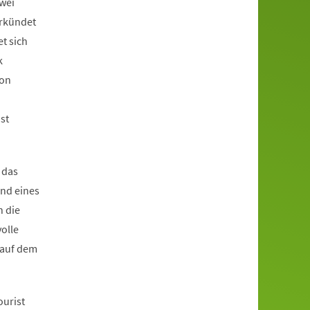
zwei
erkündet
t sich
k
von
st
 das
und eines
h die
olle
 auf dem
ourist