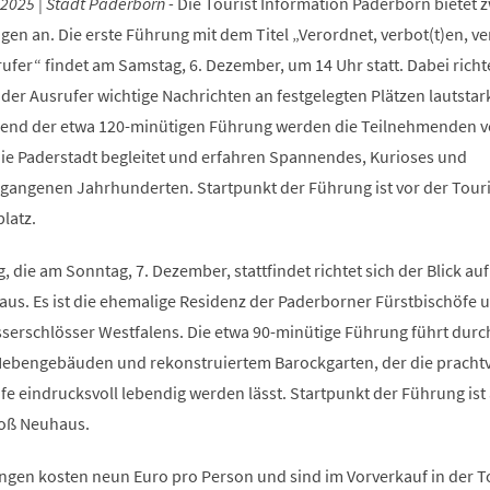
2025 | Stadt Paderborn -
Die Tourist Information Paderborn bietet 
en an. Die erste Führung mit dem Titel „Verordnet, verbot(t)en, v
ufer“ findet am Samstag, 6. Dezember, um 14 Uhr statt. Dabei richte
in der Ausrufer wichtige Nachrichten an festgelegten Plätzen lautstar
end der etwa 120-minütigen Führung werden die Teilnehmenden 
ie Paderstadt begleitet und erfahren Spannendes, Kurioses und
gangenen Jahrhunderten. Startpunkt der Führung ist vor der Touri
latz.
 die am Sonntag, 7. Dezember, stattfindet richtet sich der Blick auf
aus. Es ist die ehemalige Residenz der Paderborner Fürstbischöfe 
erschlösser Westfalens. Die etwa 90-minütige Führung führt durc
Nebengebäuden und rekonstruiertem Barockgarten, der die prachtv
e eindrucksvoll lebendig werden lässt. Startpunkt der Führung ist
loß Neuhaus.
ungen kosten neun Euro pro Person und sind im Vorverkauf in der T