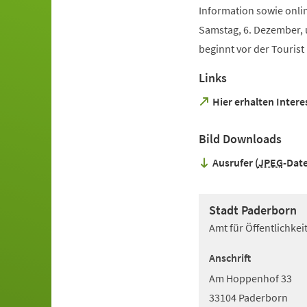
Information sowie onli
Samstag, 6. Dezember, 
beginnt vor der Tourist
Links
(Öffnet
Hier erhalten Intere
in
einem
Bild Downloads
neuen
Tab)
Ausrufer
JPEG
-Date
Stadt Paderborn
Amt für Öffentlichke
Anschrift
Am Hoppenhof 33
33104 Paderborn