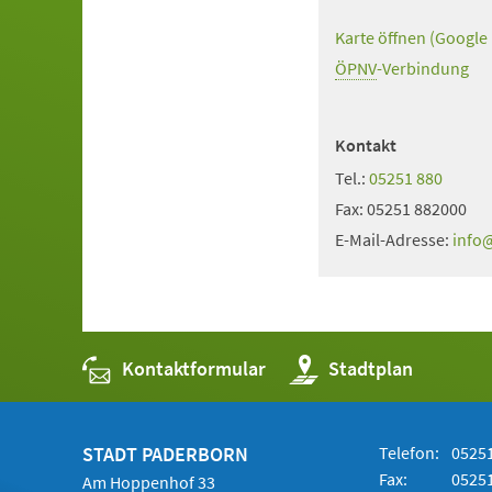
Karte öffnen (Google
(Öffnet
in
ÖPNV
(Öffnet
-Verbindung
einem
in
neuen
einem
Kontakt
Tab)
neuen
Tel.:
05251 880
Tab)
Fax:
05251 882000
E-Mail-Adresse:
info
Kontaktformular
(Öffnet
Stadtplan
in
einem
neuen
Tab)
STADT PADERBORN
Telefon:
05251
Fax:
05251
Am Hoppenhof 33