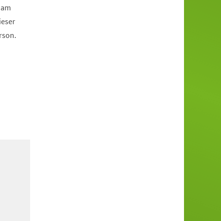
d am
ieser
rson.