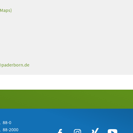
 Maps)
paderborn
de
 88-0
 88-2000