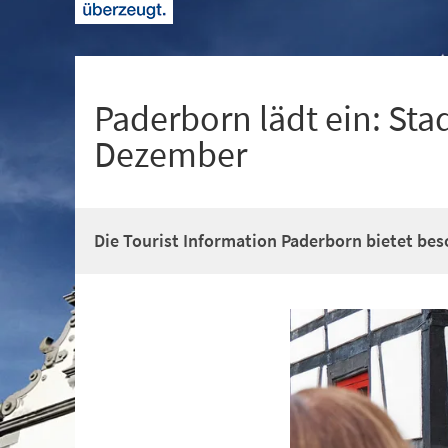
+
1
Paderborn lädt ein: Sta
Dezember
Die Tourist Information Paderborn bietet be