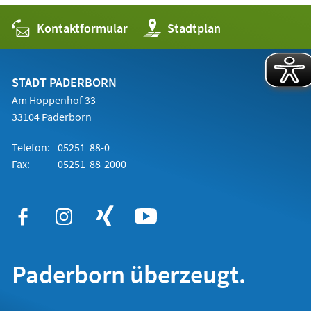
Kontaktformular
(Öffnet
Stadtplan
in
einem
neuen
Tab)
STADT PADERBORN
Am Hoppenhof 33
33104 Paderborn
Telefon:
05251 88-0
Fax:
05251 88-2000
Paderborn überzeugt.