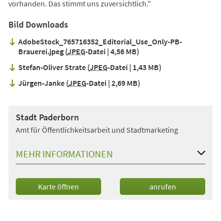
vorhanden. Das stimmt uns zuversichtlich."
Bild Downloads
AdobeStock_765716352_Editorial_Use_Only-PB-
Brauerei.jpeg
JPEG
-Datei
4,56 MB
Stefan-Oliver Strate
JPEG
-Datei
1,43 MB
Jürgen-Janke
JPEG
-Datei
2,69 MB
Stadt Paderborn
Amt für Öffentlichkeitsarbeit und Stadtmarketing
MEHR INFORMATIONEN
(Öffnet
Karte öffnen
anrufen
in
einem
neuen
Tab)