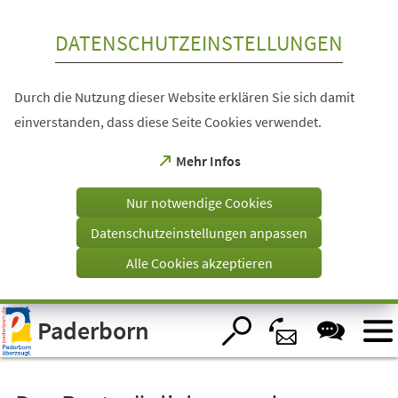
Inhalt anspringen
DATENSCHUTZEINSTELLUNGEN
Durch die Nutzung dieser Website erklären Sie sich damit
einverstanden, dass diese Seite Cookies verwendet.
(Öffnet
Mehr Infos
in
einem
Nur notwendige Cookies
neuen
Tab)
Datenschutzeinstellungen anpassen
Alle Cookies akzeptieren
Visuelle
Paderborn
Assistenzsoftware
öffnen.