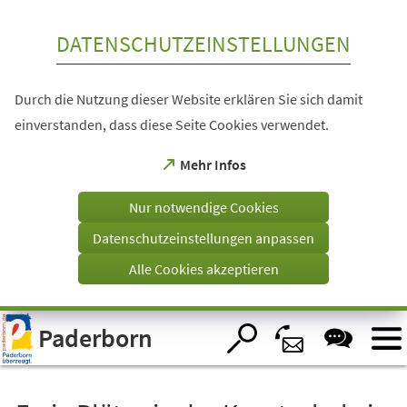
Inhalt anspringen
DATENSCHUTZEINSTELLUNGEN
Durch die Nutzung dieser Website erklären Sie sich damit
einverstanden, dass diese Seite Cookies verwendet.
(Öffnet
Mehr Infos
in
einem
Nur notwendige Cookies
neuen
Tab)
Datenschutzeinstellungen anpassen
Alle Cookies akzeptieren
Visuelle
Paderborn
Assistenzsoftware
öffnen.