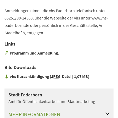
Anmeldungen nimmt die vhs Paderborn telefonisch unter
05251/88-14300, über die Webseite der vhs unter www.vhs-
paderborn.de oder persönlich in der Geschäftsstelle, Am
Stadelhof 8, entgegen.
Links
(Öffnet
Programm und Anmeldung.
in
einem
Bild Downloads
neuen
Tab)
vhs Kursankündigung
JPEG
-Datei
1,07 MB
Stadt Paderborn
Amt für Öffentlichkeitsarbeit und Stadtmarketing
MEHR INFORMATIONEN