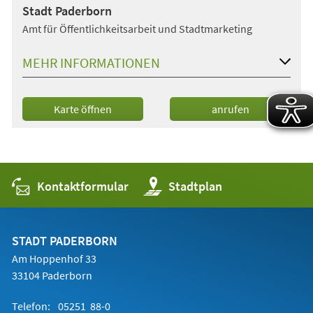
Stadt Paderborn
Amt für Öffentlichkeitsarbeit und Stadtmarketing
MEHR INFORMATIONEN
(Öffnet
Karte öffnen
anrufen
in
einem
neuen
Tab)
Kontaktformular
(Öffnet
Stadtplan
in
einem
neuen
Tab)
STADT PADERBORN
Am Hoppenhof 33
33104 Paderborn
Telefon:
05251 88-0