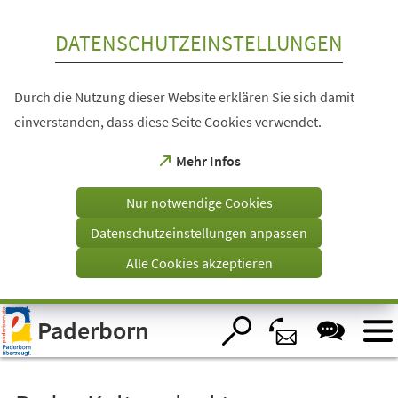
Inhalt anspringen
DATENSCHUTZEINSTELLUNGEN
Durch die Nutzung dieser Website erklären Sie sich damit
einverstanden, dass diese Seite Cookies verwendet.
(Öffnet
Mehr Infos
in
einem
Nur notwendige Cookies
neuen
Tab)
Datenschutzeinstellungen anpassen
Alle Cookies akzeptieren
Visuelle
Paderborn
Assistenzsoftware
öffnen.