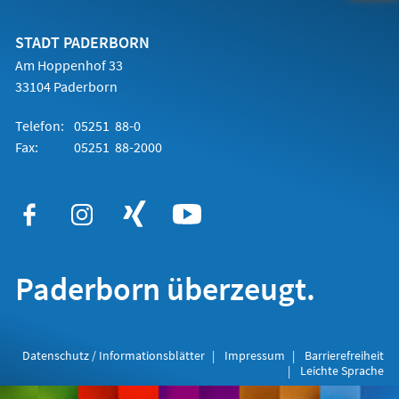
einem
neuen
Tab)
STADT PADERBORN
Am Hoppenhof 33
33104 Paderborn
Telefon:
05251 88-0
Fax:
05251 88-2000
Paderborn überzeugt.
Datenschutz / Informationsblätter
Impressum
Barrierefreiheit
Leichte Sprache