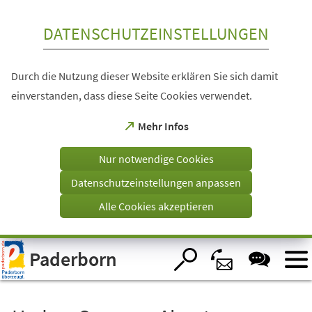
Inhalt anspringen
DATENSCHUTZEINSTELLUNGEN
Durch die Nutzung dieser Website erklären Sie sich damit
einverstanden, dass diese Seite Cookies verwendet.
(Öffnet
Mehr Infos
in
einem
Nur notwendige Cookies
neuen
Tab)
Datenschutzeinstellungen anpassen
Alle Cookies akzeptieren
Visuelle
Paderborn
Assistenzsoftware
öffnen.