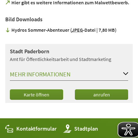
(Öffnet
Hier gibt es weitere Informationen zum Malwettbewerb.
in
einem
Bild Downloads
neuen
Tab)
Hydros Sommer-Abenteuer
JPEG
-Datei
7,80 MB
Stadt Paderborn
Amt für Öffentlichkeitsarbeit und Stadtmarketing
MEHR INFORMATIONEN
(Öffnet
Karte öffnen
anrufen
in
einem
neuen
Tab)
Kontaktformular
(Öffnet
Stadtplan
in