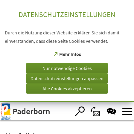
Inhalt anspringen
DATENSCHUTZEINSTELLUNGEN
Durch die Nutzung dieser Website erklären Sie sich damit
einverstanden, dass diese Seite Cookies verwendet.
(Öffnet
Mehr Infos
in
einem
Nur notwendige Cookies
neuen
Tab)
Datenschutzeinstellungen anpassen
Alle Cookies akzeptieren
Visuelle
Paderborn
Assistenzsoftware
öffnen.