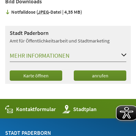
Bild Downloads
Notfalldose
JPEG
-Datei
4,35 MB
Stadt Paderborn
Amt für Öffentlichkeitsarbeit und Stadtmarketing
MEHR INFORMATIONEN
(Öffnet
Karte öffnen
anrufen
in
einem
neuen
Tab)
Kontaktformular
(Öffnet
Stadtplan
in
einem
neuen
Tab)
STADT PADERBORN