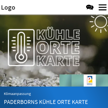
Visuelle
Inhalt anspringen
Logo
Assistenzsoftware
öffnen.
Klimaanpassung
PADERBORNS KÜHLE ORTE KARTE