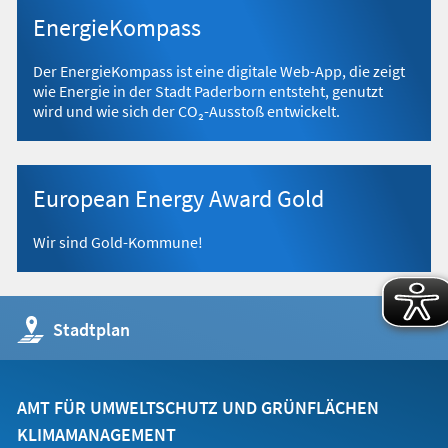
EnergieKompass
Der EnergieKompass ist eine digitale Web-App, die zeigt
wie Energie in der Stadt Paderborn entsteht, genutzt
wird und wie sich der CO₂-Ausstoß entwickelt.
European Energy Award Gold
Wir sind Gold-Kommune!
(Öffnet
Stadtplan
in
einem
neuen
Tab)
AMT FÜR UMWELTSCHUTZ UND GRÜNFLÄCHEN
KLIMAMANAGEMENT