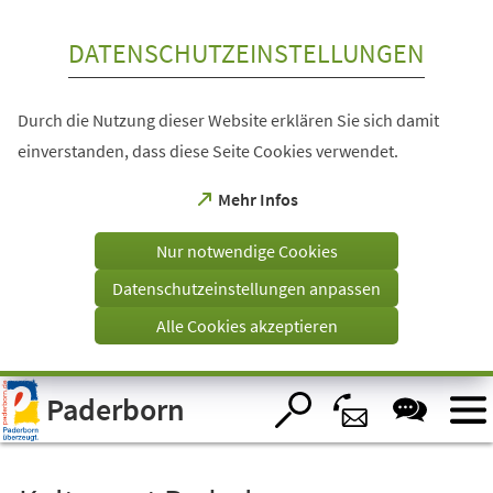
Inhalt anspringen
DATENSCHUTZEINSTELLUNGEN
Durch die Nutzung dieser Website erklären Sie sich damit
einverstanden, dass diese Seite Cookies verwendet.
(Öffnet
Mehr Infos
in
einem
Nur notwendige Cookies
neuen
Tab)
Datenschutzeinstellungen anpassen
Alle Cookies akzeptieren
Visuelle
Paderborn
Assistenzsoftware
öffnen.