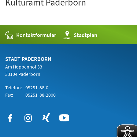
Kulturamt Paderborn
Kontaktformular
(Öffnet
Stadtplan
in
einem
neuen
Tab)
STADT PADERBORN
Am Hoppenhof 33
33104 Paderborn
Telefon:
05251 88-0
Fax:
05251 88-2000