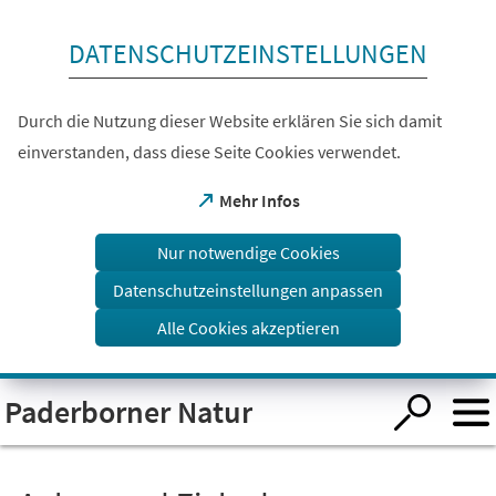
Inhalt anspringen
DATENSCHUTZEINSTELLUNGEN
Durch die Nutzung dieser Website erklären Sie sich damit
einverstanden, dass diese Seite Cookies verwendet.
(Öffnet
Mehr Infos
in
einem
Nur notwendige Cookies
neuen
Tab)
Datenschutzeinstellungen anpassen
Alle Cookies akzeptieren
Visuelle
Paderborner Natur
Assistenzsoftware
öffnen.