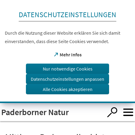
Inhalt anspringen
DATENSCHUTZEINSTELLUNGEN
Durch die Nutzung dieser Website erklären Sie sich damit
einverstanden, dass diese Seite Cookies verwendet.
(Öffnet
Mehr Infos
in
einem
Nur notwendige Cookies
neuen
Tab)
Datenschutzeinstellungen anpassen
Alle Cookies akzeptieren
Visuelle
Paderborner Natur
Assistenzsoftware
öffnen.