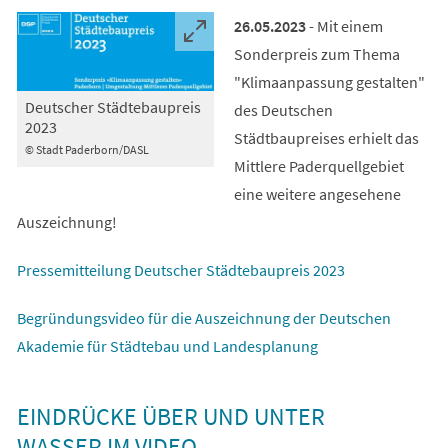
26.05.2023
- Mit einem
Sonderpreis zum Thema
"Klimaanpassung gestalten"
Deutscher Städtebaupreis
des Deutschen
2023
Städtbaupreises erhielt das
© Stadt Paderborn/DASL
Mittlere Paderquellgebiet
eine weitere angesehene
Auszeichnung!
(Öffnet
Pressemitteilung Deutscher Städtebaupreis 2023
in
Begründungsvideo für die Auszeichnung der Deutschen
einem
(Öffnet
Akademie für Städtebau und Landesplanung
neuen
in
Tab)
einem
EINDRÜCKE ÜBER UND UNTER
neuen
WASSER IM VIDEO