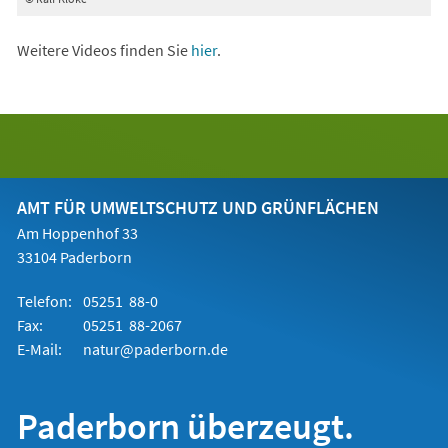
Weitere Videos finden Sie
hier
.
AMT FÜR UMWELTSCHUTZ UND GRÜNFLÄCHEN
Am Hoppenhof 33
33104 Paderborn
Telefon:
05251 88-0
Fax:
05251 88-2067
E-Mail:
natur@paderborn.de
Paderborn überzeugt.