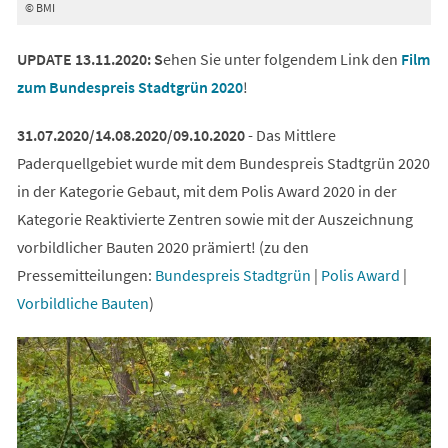
© BMI
UPDATE 13.11.2020: S
ehen Sie unter folgendem Link den
Film
(Öffnet
zum Bundespreis Stadtgrün 2020
!
in
31.07.2020/14.08.2020/09.10.2020
- Das Mittlere
einem
Paderquellgebiet wurde mit dem Bundespreis Stadtgrün 2020
neuen
in der Kategorie Gebaut, mit dem Polis Award 2020 in der
Tab)
Kategorie Reaktivierte Zentren sowie mit der Auszeichnung
vorbildlicher Bauten 2020 prämiert! (zu den
(Öffnet
(Öffnet
Pressemitteilungen:
Bundespreis Stadtgrün
|
Polis Award
|
in
in
(Öffnet
Vorbildliche Bauten
)
einem
einem
in
neuen
neuen
einem
Tab)
Tab)
neuen
Tab)