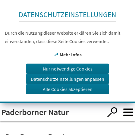
Inhalt anspringen
DATENSCHUTZEINSTELLUNGEN
Durch die Nutzung dieser Website erklären Sie sich damit
einverstanden, dass diese Seite Cookies verwendet.
(Öffnet
Mehr Infos
in
einem
Nur notwendige Cookies
neuen
Tab)
Datenschutzeinstellungen anpassen
Alle Cookies akzeptieren
Visuelle
Paderborner Natur
Assistenzsoftware
öffnen.