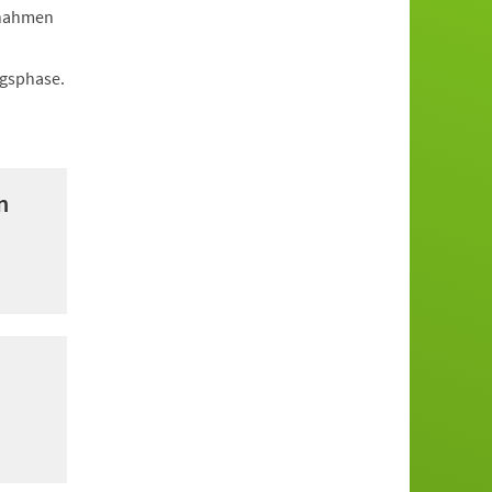
ßnahmen
ngsphase.
n