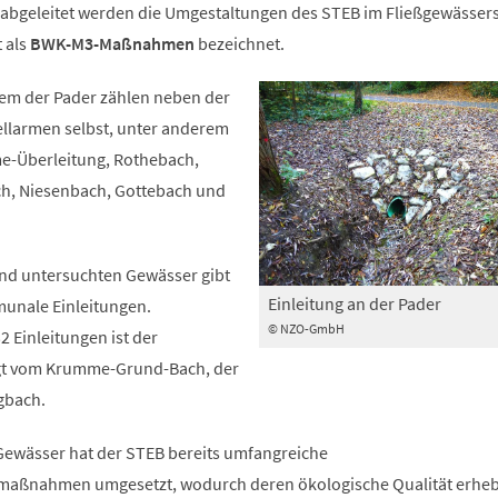
abgeleitet werden die Umgestaltungen des STEB im Fließgewässer
 als
BWK-M3-Maßnahmen
bezeichnet.
em der Pader zählen neben der
llarmen selbst, unter anderem
me-Überleitung, Rothebach,
ch, Niesenbach, Gottebach und
nd untersuchten Gewässer gibt
Einleitung an der Pader
munale Einleitungen.
© NZO-GmbH
2 Einleitungen ist der
lgt vom Krumme-Grund-Bach, der
gbach.
Gewässer hat der STEB bereits umfangreiche
aßnahmen umgesetzt, wodurch deren ökologische Qualität erheb