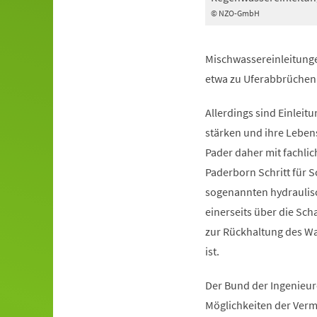
© NZO-GmbH
Mischwassereinleitunge
etwa zu Uferabbrüche
Allerdings sind Einlei
stärken und ihre Leben
Pader daher mit fachli
Paderborn Schritt für 
sogenannten hydraulisc
einerseits über die Sch
zur Rückhaltung des Wa
ist.
Der Bund der Ingenieure
Möglichkeiten der Verm