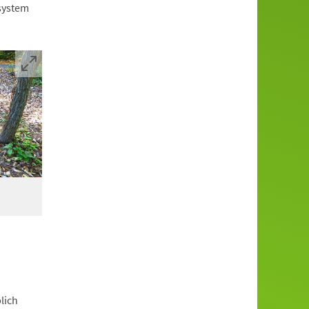
system
lich