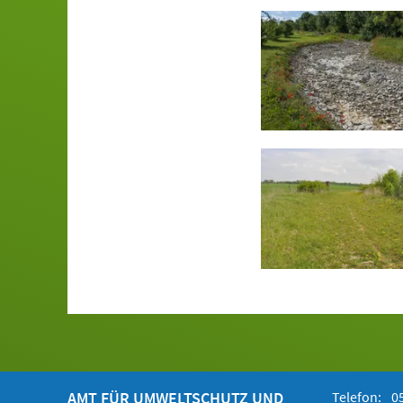
AMT FÜR UMWELTSCHUTZ UND
Telefon:
05