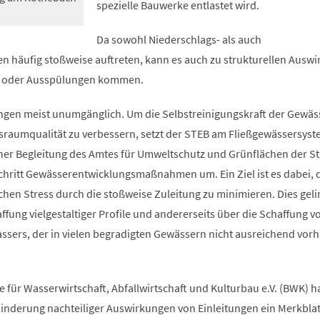
spezielle Bauwerke entlastet wird.
Da sowohl Niederschlags- als auch
n häufig stoßweise auftreten, kann es auch zu strukturellen Ausw
n oder Ausspülungen kommen.
tungen meist unumgänglich. Um die Selbstreinigungskraft der Gewäs
sraumqualität zu verbessern, setzt der STEB am Fließgewässersyst
cher Begleitung des Amtes für Umweltschutz und Grünflächen der St
Schritt Gewässerentwicklungsmaßnahmen um. Ein Ziel ist es dabei, 
hen Stress durch die stoßweise Zuleitung zu minimieren. Dies geli
affung vielgestaltiger Profile und andererseits über die Schaffung 
ssers, der in vielen begradigten Gewässern nicht ausreichend vor
 für Wasserwirtschaft, Abfallwirtschaft und Kulturbau e.V. (BWK) h
inderung nachteiliger Auswirkungen von Einleitungen ein Merkblat