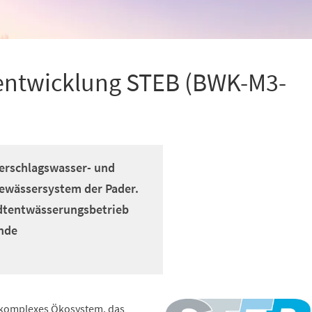
ntwicklung STEB (BWK-M3-
derschlagswasser- und
gewässersystem der Pader.
adtentwässerungsbetrieb
ende
 komplexes Ökosystem, das