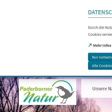
Inhalt anspringen
DATENSC
Durch die Nutz
Cookies verwe
(Öffnet
Mehr Infos
in
einem
Nur notwen
neuen
Tab)
Alle Cookie
Visuelle
Assistenzsoftware
öffnen.
Unsere N
Mit
der
Tastatur
erreichbar
über
ALT