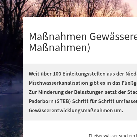
+
1
Maßnahmen Gewässere
Maßnahmen)
Weit über 100 Einleitungsstellen aus der Nie
Mischwasserkanalisation gibt es in das Fließ
Zur Minderung der Belastungen setzt der St
Paderborn (STEB) Schritt für Schritt umfass
Gewässerentwicklungsmaßnahmen um.
Fließgewässer sind ein