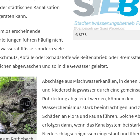
der städtischen Kanalisation
geraten kann.
armlos erscheinende
© STEB
leitungen führen häufig nicht
wasserabflüsse, sondern viele
. Schmutz, Abfälle oder Schadstoffe wie Reifenabrieb oder Bremsst
chen abgewaschen und so in die Gewässer geleitet.
Abschläge aus Mischwasserkanälen, in denen
und Niederschlagswasser durch eine gemein
Rohrleitung abgeleitet werden, können den
Wasserchemismus stark beeinträchtigen und 
Schäden an Flora und Fauna führen. Solche A
erfolgen dann, wenn das Kanalsystem bei star
Niederschlagsereignissen eingestaut und über
ng am Rothebach