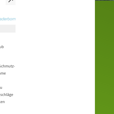
aub
 Schmutz-
same
zu
bschläge
ken