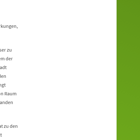
irkungen,
ser zu
em der
adt
den
ngt
von Raum
handen
at zu den
t