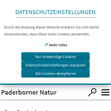
Inhalt anspringen
DATENSCHUTZEINSTELLUNGEN
Durch die Nutzung dieser Website erklären Sie sich damit
einverstanden, dass diese Seite Cookies verwendet.
(Öffnet
Mehr Infos
in
einem
Nur notwendige Cookies
neuen
Tab)
Datenschutzeinstellungen anpassen
Alle Cookies akzeptieren
Visuelle
Paderborner Natur
Assistenzsoftware
öffnen.