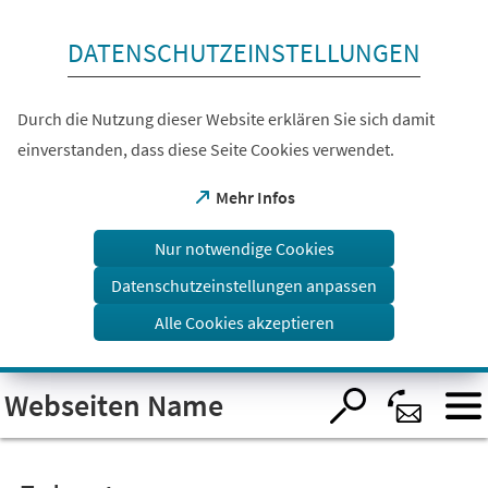
Inhalt anspringen
DATENSCHUTZEINSTELLUNGEN
Durch die Nutzung dieser Website erklären Sie sich damit
einverstanden, dass diese Seite Cookies verwendet.
(Öffnet
Mehr Infos
in
einem
Nur notwendige Cookies
neuen
Tab)
Datenschutzeinstellungen anpassen
Alle Cookies akzeptieren
Visuelle
Webseiten Name
Assistenzsoftware
öffnen.