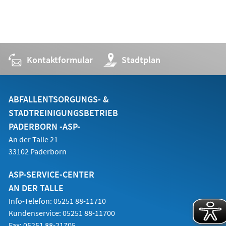
Kontaktformular
(Öffnet
Stadtplan
in
einem
neuen
Tab)
ABFALLENTSORGUNGS- &
STADTREINIGUNGSBETRIEB
PADERBORN -ASP-
An der Talle 21
33102 Paderborn
ASP-SERVICE-CENTER
AN DER TALLE
Info-Telefon: 05251 88-11710
Kundenservice: 05251 88-11700
Fax: 05251 88-21705