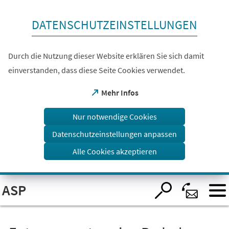
Inhalt anspringen
DATENSCHUTZEINSTELLUNGEN
Durch die Nutzung dieser Website erklären Sie sich damit
einverstanden, dass diese Seite Cookies verwendet.
(Öffnet
Mehr Infos
in
einem
Nur notwendige Cookies
neuen
Tab)
Datenschutzeinstellungen anpassen
Alle Cookies akzeptieren
Visuelle
ASP
Assistenzsoftware
öffnen.