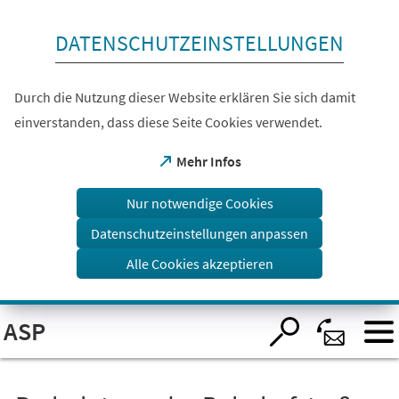
Inhalt anspringen
DATENSCHUTZEINSTELLUNGEN
Durch die Nutzung dieser Website erklären Sie sich damit
einverstanden, dass diese Seite Cookies verwendet.
(Öffnet
Mehr Infos
in
einem
Nur notwendige Cookies
neuen
Tab)
Datenschutzeinstellungen anpassen
Alle Cookies akzeptieren
Visuelle
ASP
Assistenzsoftware
öffnen.