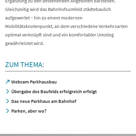
Ergänzung zu den bestehenden Angeboten darstellen.
Gleichzeitig wird das Bahnhofsumfeld städtebaulich
aufgewertet – hin zu einem modernen
Mobilitätsknotenpunkt, an dem verschiedene Verkehrsarten
optimal verknüpft sind und ein komfortabler Umstieg
gewährleistet wird.
ZUM THEMA:
(Öffnet
Webcam Parkhausbau
in
Übergabe des Baufelds erfolgreich erfolgt
einem
neuen
Das neue Parkhaus am Bahnhof
Tab)
Parken, aber wo?