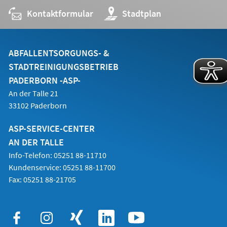
Kontaktformular
(Öffnet
Stadtplan
in
einem
neuen
Tab)
ABFALLENTSORGUNGS- &
STADTREINIGUNGSBETRIEB
PADERBORN -ASP-
An der Talle 21
33102 Paderborn
ASP-SERVICE-CENTER
AN DER TALLE
Info-Telefon: 05251 88-11710
Kundenservice: 05251 88-11700
Fax: 05251 88-21705