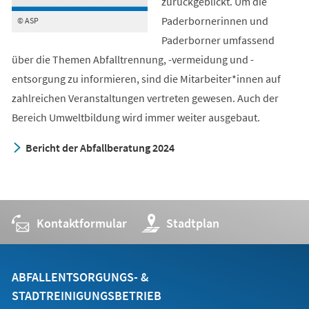
zurückgeblickt. Um die
Paderbornerinnen und
© ASP
Paderborner umfassend
über die Themen Abfalltrennung, -vermeidung und -
entsorgung zu informieren, sind die Mitarbeiter*innen auf
zahlreichen Veranstaltungen vertreten gewesen. Auch der
Bereich Umweltbildung wird immer weiter ausgebaut.
Bericht der Abfallberatung 2024
Kontaktformular
(Öffnet
Stadtplan
in
einem
neuen
Tab)
ABFALLENTSORGUNGS- &
STADTREINIGUNGSBETRIEB