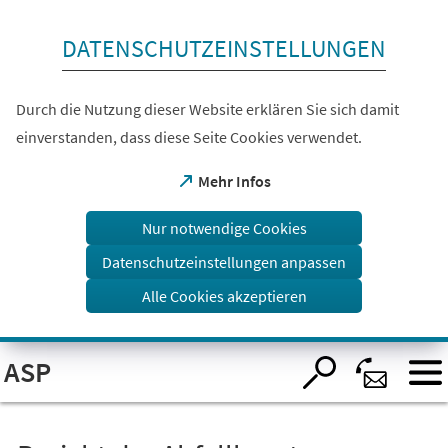
Inhalt anspringen
DATENSCHUTZEINSTELLUNGEN
Durch die Nutzung dieser Website erklären Sie sich damit
einverstanden, dass diese Seite Cookies verwendet.
(Öffnet
Mehr Infos
in
einem
Nur notwendige Cookies
neuen
Tab)
Datenschutzeinstellungen anpassen
Alle Cookies akzeptieren
Visuelle
ASP
Assistenzsoftware
öffnen.