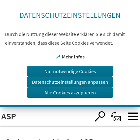
Inhalt anspringen
DATENSCHUTZEINSTELLUNGEN
Durch die Nutzung dieser Website erklären Sie sich damit
einverstanden, dass diese Seite Cookies verwendet.
(Öffnet
Mehr Infos
in
einem
Nur notwendige Cookies
neuen
Tab)
Datenschutzeinstellungen anpassen
Alle Cookies akzeptieren
Visuelle
ASP
Assistenzsoftware
öffnen.