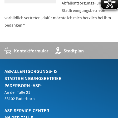
Abfallentsorgungs- und
Stadtreinigungsbetriebe
vorbildlich vertreten, dafür möchte ich mich herzlich bei ihm
bedanken.“
Kontaktformular
(Öffnet
Stadtplan
in
einem
neuen
Tab)
ABFALLENTSORGUNGS- &
STADTREINIGUNGSBETRIEB
PADERBORN -ASP-
An der Talle 21
33102 Paderborn
ASP-SERVICE-CENTER
AN DER TALLE