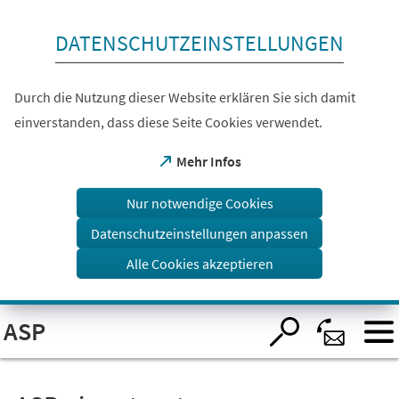
Inhalt anspringen
DATENSCHUTZEINSTELLUNGEN
Durch die Nutzung dieser Website erklären Sie sich damit
einverstanden, dass diese Seite Cookies verwendet.
(Öffnet
Mehr Infos
in
einem
Nur notwendige Cookies
neuen
Tab)
Datenschutzeinstellungen anpassen
Alle Cookies akzeptieren
Visuelle
ASP
Assistenzsoftware
öffnen.