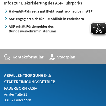
Infos zur Elektrisierung des ASP-Fuhrparks
Hakenlift-Fahrzeug mit Elektroantrieb neu beim ASP
ASP engagiert sich für E-Mobilität in Paderborn
ASP erhält Fördergelder des
Bundesverkehrsministeriums
Kontaktformular
(Öffnet
Stadtplan
in
einem
neuen
Tab)
ABFALLENTSORGUNGS- &
STADTREINIGUNGSBETRIEB
PADERBORN -ASP-
An der Talle 21
33102 Paderborn