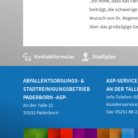
„Ich hoffe, dass das Fa
beiträgt, die schwierig
Wunsch von Dr. Regener.
über das großzügige Ge
Kontaktformular
(Öffnet
Stadtplan
in
einem
neuen
Tab)
ABFALLENTSORGUNGS- &
ASP-SERVIC
STADTREINIGUNGSBETRIEB
AN DER TALL
PADERBORN -ASP-
Info-Telefon: 
Kundenservice:
An der Talle 21
Fax: 05251 88-
33102 Paderborn