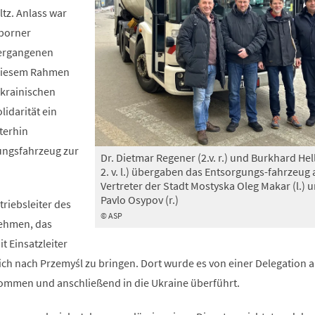
tz. Anlass war
rborner
vergangenen
 diesem Rahmen
ukrainischen
lidarität ein
terhin
ungsfahrzeug zur
Dr. Dietmar Regener (2.v. r.) und Burkhard Hel
2. v. l.) übergaben das Entsorgungs-fahrzeug 
Vertreter der Stadt Mostyska Oleg Makar (l.) 
Pavlo Osypov (r.)
triebsleiter des
© ASP
 nehmen, das
 Einsatzleiter
ich nach Przemyśl zu bringen. Dort wurde es von einer Delegation 
mmen und anschließend in die Ukraine überführt.