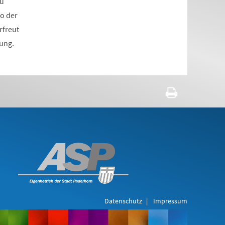
zu
so der
rfreut
ung.
Datenschutz
Impressum