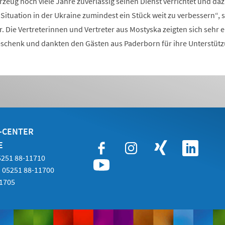
hrzeug noch viele Jahre zuverlässig seinen Dienst verrichtet und da
e Situation in der Ukraine zumindest ein Stück weit zu verbessern“, 
 Die Vertreterinnen und Vertreter aus Mostyska zeigten sich sehr e
schenk und dankten den Gästen aus Paderborn für ihre Unterstütz
E-CENTER
E
05251 88-11710
 05251 88-11700
21705