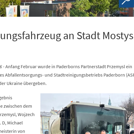
ungsfahrzeug an Stadt Mosty
6 -
Anfang Februar wurde in Paderborns Partnerstadt Przemysl ein
s Abfallentsorgungs- und Stadtreinigungsbetriebs Paderborn (ASP
der Ukraine übergeben.
gebnis
e zwischen dem
Przemysl, Wojzech
 D, Michael
meisterin von