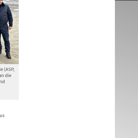
le (ASP,
an die
und
aus