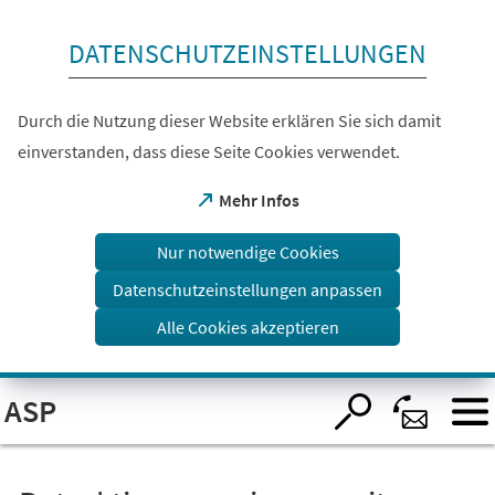
Inhalt anspringen
DATENSCHUTZEINSTELLUNGEN
Durch die Nutzung dieser Website erklären Sie sich damit
einverstanden, dass diese Seite Cookies verwendet.
(Öffnet
Mehr Infos
in
einem
Nur notwendige Cookies
neuen
Tab)
Datenschutzeinstellungen anpassen
Alle Cookies akzeptieren
Visuelle
ASP
Assistenzsoftware
öffnen.