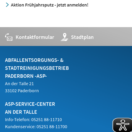
in
Aktion Frühjahrsputz - jetzt anmelden!
einem
neuen
Tab)
Kontaktformular
(Öffnet
Stadtplan
in
einem
neuen
Tab)
ABFALLENTSORGUNGS- &
STADTREINIGUNGSBETRIEB
PADERBORN -ASP-
An der Talle 21
33102 Paderborn
ASP-SERVICE-CENTER
AN DER TALLE
Info-Telefon: 05251 88-11710
Kundenservice: 05251 88-11700