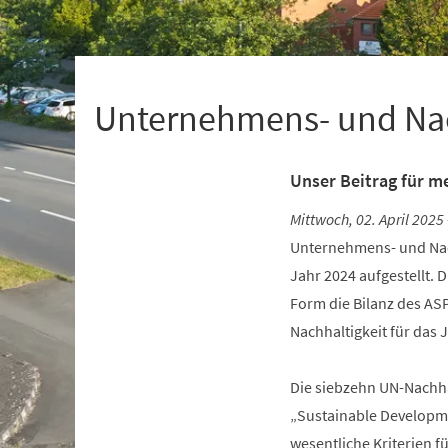
+
1
Unternehmens- und Nac
Unser Beitrag für m
Mittwoch, 02. April 2025 
Unternehmens- und Nach
Jahr 2024 aufgestellt. D
Form die Bilanz des ASP
Nachhaltigkeit für das
Die siebzehn UN-Nachhal
„Sustainable Developme
wesentliche Kriterien f