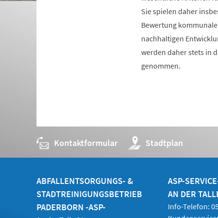
Sie spielen daher insb
Bewertung kommunaler
nachhaltigen Entwicklu
werden daher stets in d
genommen.
Kontaktformular
(Öffnet
Stadtplan
in
einem
neuen
Tab)
ABFALLENTSORGUNGS- &
ASP-SERVIC
STADTREINIGUNGSBETRIEB
AN DER TALL
PADERBORN -ASP-
Info-Telefon: 
Kundenservice: