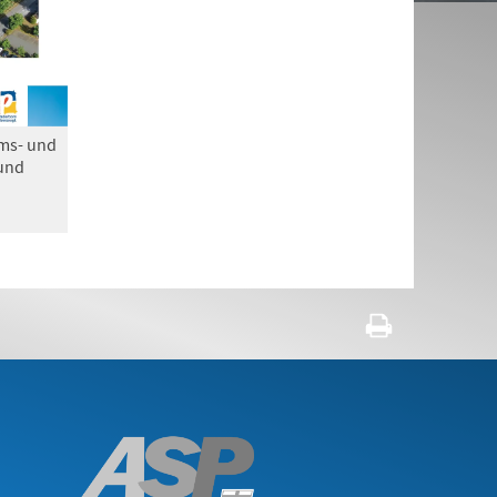
ms- und
 und