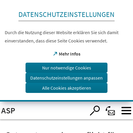
Inhalt anspringen
DATENSCHUTZEINSTELLUNGEN
Durch die Nutzung dieser Website erklären Sie sich damit
einverstanden, dass diese Seite Cookies verwendet.
(Öffnet
Mehr Infos
in
einem
Nur notwendige Cookies
neuen
Tab)
Datenschutzeinstellungen anpassen
Alle Cookies akzeptieren
Visuelle
ASP
Assistenzsoftware
öffnen.