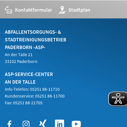
Tab)
Kontaktformular
(Öffnet
Stadtplan
in
einem
neuen
Tab)
ABFALLENTSORGUNGS- &
STADTREINIGUNGSBETRIEB
PADERBORN -ASP-
An der Talle 21
33102 Paderborn
ASP-SERVICE-CENTER
AN DER TALLE
Info-Telefon: 05251 88-11710
Kundenservice: 05251 88-11700
Fax: 05251 88-21705